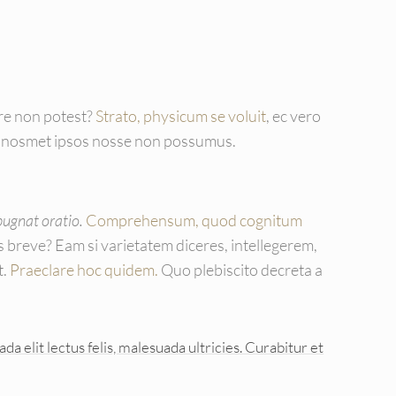
ere non potest?
Strato, physicum se voluit
, ec vero
im nosmet ipsos nosse non possumus.
pugnat oratio.
Comprehensum, quod cognitum
s breve? Eam si varietatem diceres, intellegerem,
t.
Praeclare hoc quidem.
Quo plebiscito decreta a
 elit lectus felis, malesuada ultricies. Curabitur et