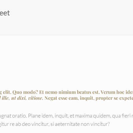
eet
ng elit. Quo modo? Et nemo nimium beatus est.
Verum hoc ide
 ille, ut dixi, vitiose.
Negat esse eam, inquit, propter se expete
gnat oratio. Plane idem, inquit, et maxima quidem, qua fieri 
ur re ab deo vincitur, si aeternitate non vincitur?