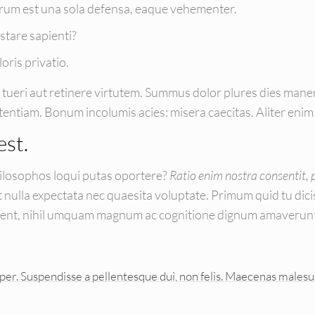
arum est una sola defensa, eaque vehementer.
tare sapienti?
oris privatio.
t tueri aut retinere virtutem. Summus dolor plures dies man
entiam. Bonum incolumis acies: misera caecitas. Aliter en
est.
philosophos loqui putas oportere?
Ratio enim nostra consentit, 
 nulla expectata nec quaesita voluptate. Primum quid tu dici
vident, nihil umquam magnum ac cognitione dignum amaverun
r. Suspendisse a pellentesque dui, non felis. Maecenas malesuada