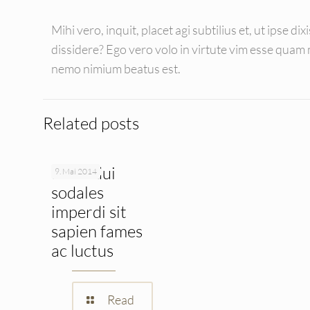
Mihi vero, inquit, placet agi subtilius et, ut ipse d
dissidere? Ego vero volo in virtute vim esse qua
nemo nimium beatus est.
Related posts
Proin dui
9. Mai 2014
sodales
imperdi sit
sapien fames
ac luctus
Read