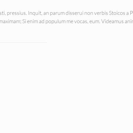
ixisti, pressius. Inquit, an parum disserui non verbis Stoicos a 
m maximam; Si enim ad populum me vocas, eum. Videamus animi