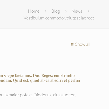
Home
Blog
News
Vestibulum commodo volutpat laoreet
Show all
m saepe faciamus.
Duo Reges: constructio
ndam. Quid est, quod ab ea absolvi et perfici
nulla maior potest. Diodorus, eius auditor,