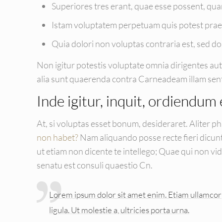
Superiores tres erant, quae esse possent, qu
Istam voluptatem perpetuam quis potest praes
Quia dolori non voluptas contraria est, sed dol
Non igitur potestis voluptate omnia dirigentes au
alia sunt quaerenda contra Carneadeam illam sent
Inde igitur, inquit, ordiendum 
At, si voluptas esset bonum, desideraret. Aliter 
non habet?
Nam aliquando posse recte fieri dicunt
ut etiam non dicente te intellego; Quae qui non 
senatu est consuli quaestio Cn.
Lorem ipsum dolor sit amet enim. Etiam ullamcorpe
ligula. Ut molestie a, ultricies porta urna.