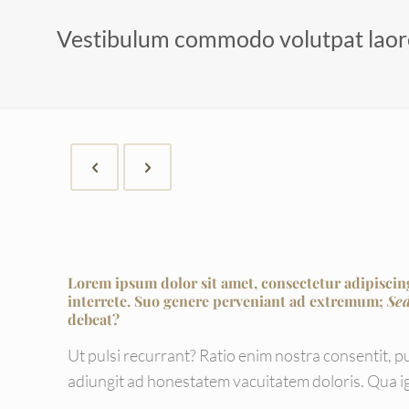
Vestibulum commodo volutpat laor
Lorem ipsum dolor sit amet, consectetur adipisci
interrete.
Suo genere perveniant ad extremum;
Sed
debeat?
Ut pulsi recurrant? Ratio enim nostra consentit, pu
adiungit ad honestatem vacuitatem doloris. Qua igit